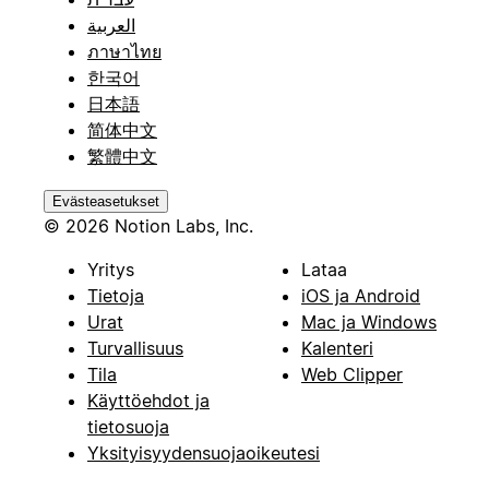
العربية
ภาษาไทย
한국어
日本語
简体中文
繁體中文
Evästeasetukset
© 2026 Notion Labs, Inc.
Yritys
Lataa
Tietoja
iOS ja Android
Urat
Mac ja Windows
Turvallisuus
Kalenteri
Tila
Web Clipper
Käyttöehdot ja
tietosuoja
Yksityisyydensuojaoikeutesi