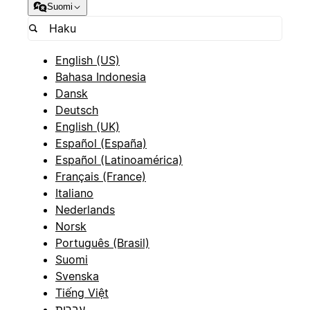
Suomi
English (US)
Bahasa Indonesia
Dansk
Deutsch
English (UK)
Español (España)
Español (Latinoamérica)
Français (France)
Italiano
Nederlands
Norsk
Português (Brasil)
Suomi
Svenska
Tiếng Việt
עברית