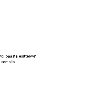
voi päästä esittelyyn
uutamalla