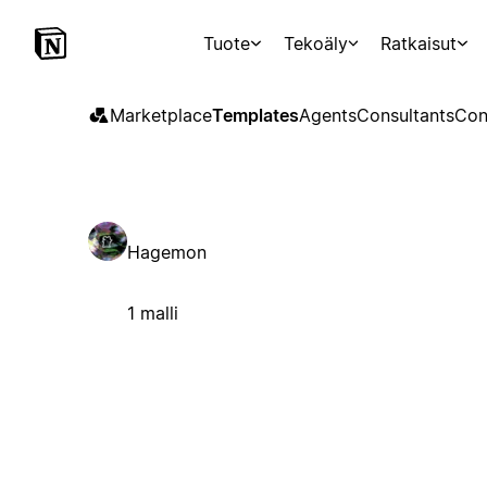
Tuote
Tekoäly
Ratkaisut
Marketplace
Templates
Agents
Consultants
Con
Hagemon
1 malli