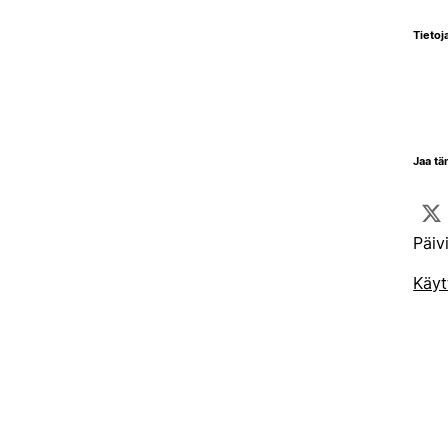
Tietoja
Jaa tä
Päiv
Käyt