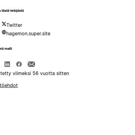
 tästä tekijästä
Twitter
hagemon.super.site
mä malli
itetty viimeksi 56 vuotta sitten
töehdot