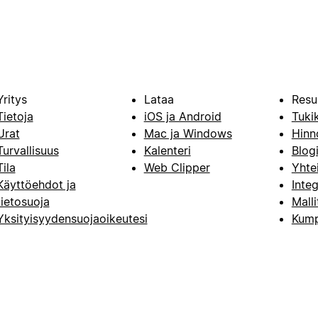
Yritys
Lataa
Resu
Tietoja
iOS ja Android
Tuki
Urat
Mac ja Windows
Hinn
Turvallisuus
Kalenteri
Blog
Tila
Web Clipper
Yhte
Käyttöehdot ja
Integ
tietosuoja
Malli
Yksityisyydensuojaoikeutesi
Kump