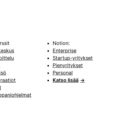
rssit
Notion:
keskus
Enterprise
oittelu
Startup-yritykset
i
Pienyritykset
isö
Personal
raatiot
Katso lisää
→
t
paniohjelmat