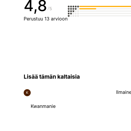
4,8
5
Perustuu 13 arvioon
Lisää tämän kaltaisia
Ilmain
K
Kwanmanie