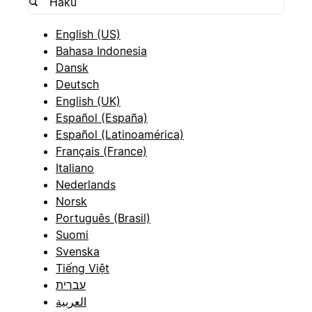
English (US)
Bahasa Indonesia
Dansk
Deutsch
English (UK)
Español (España)
Español (Latinoamérica)
Français (France)
Italiano
Nederlands
Norsk
Português (Brasil)
Suomi
Svenska
Tiếng Việt
עברית
العربية