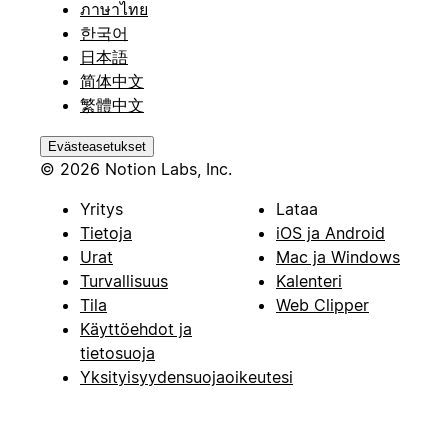
ภาษาไทย
한국어
日本語
简体中文
繁體中文
Evästeasetukset
© 2026 Notion Labs, Inc.
Yritys
Lataa
Tietoja
iOS ja Android
Urat
Mac ja Windows
Turvallisuus
Kalenteri
Tila
Web Clipper
Käyttöehdot ja
tietosuoja
Yksityisyydensuojaoikeutesi