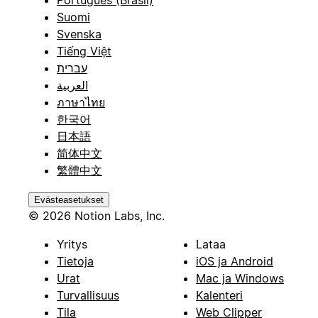
Português (Brasil)
Suomi
Svenska
Tiếng Việt
עברית
العربية
ภาษาไทย
한국어
日本語
简体中文
繁體中文
Evästeasetukset
© 2026 Notion Labs, Inc.
Yritys
Lataa
Tietoja
iOS ja Android
Urat
Mac ja Windows
Turvallisuus
Kalenteri
Tila
Web Clipper