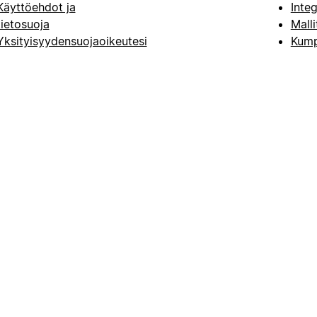
Käyttöehdot ja
Integ
tietosuoja
Malli
Yksityisyydensuojaoikeutesi
Kump