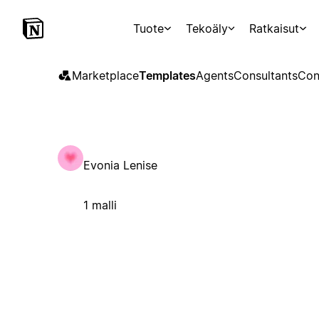
Tuote
Tekoäly
Ratkaisut
Marketplace
Templates
Agents
Consultants
Con
Evonia Lenise
1 malli