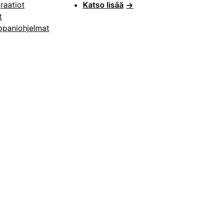
raatiot
Katso lisää
→
t
paniohjelmat