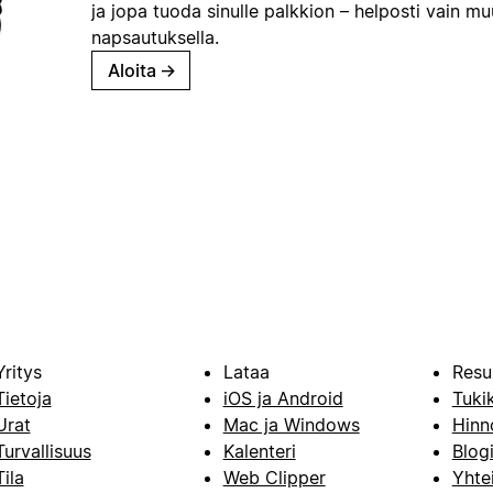
ja jopa tuoda sinulle palkkion – helposti vain m
napsautuksella.
Aloita
→
Yritys
Lataa
Resu
Tietoja
iOS ja Android
Tuki
Urat
Mac ja Windows
Hinn
Turvallisuus
Kalenteri
Blog
Tila
Web Clipper
Yhte