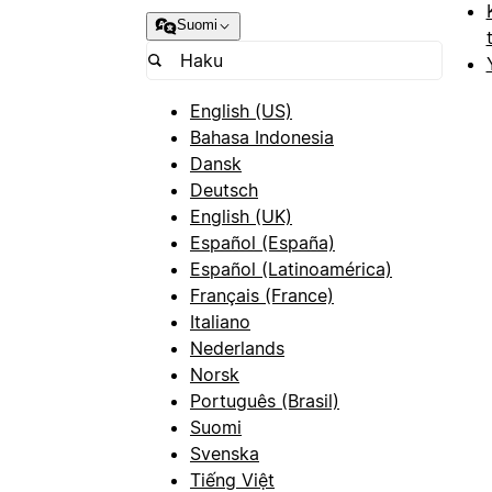
Suomi
English (US)
Bahasa Indonesia
Dansk
Deutsch
English (UK)
Español (España)
Español (Latinoamérica)
Français (France)
Italiano
Nederlands
Norsk
Português (Brasil)
Suomi
Svenska
Tiếng Việt