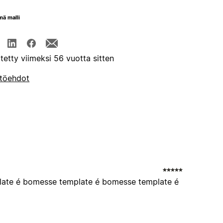
mä malli
itetty viimeksi 56 vuotta sitten
töehdot
late é bomesse template é bomesse template é