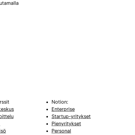
uutamalla
rssit
Notion:
keskus
Enterprise
oittelu
Startup-yritykset
i
Pienyritykset
isö
Personal