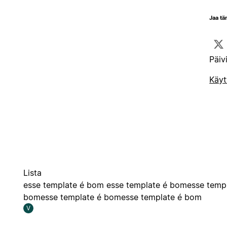
Jaa tä
Päiv
Käyt
Lista
esse template é bom esse template é bomesse temp
bomesse template é bomesse template é bom
V