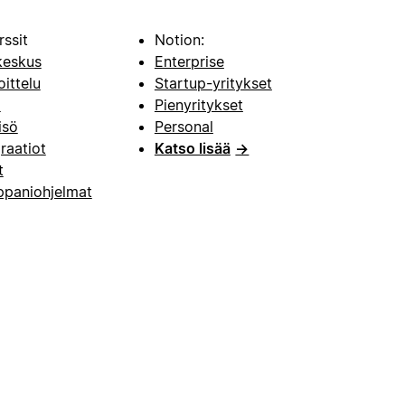
rssit
Notion:
keskus
Enterprise
oittelu
Startup-yritykset
i
Pienyritykset
isö
Personal
raatiot
Katso lisää
→
t
paniohjelmat