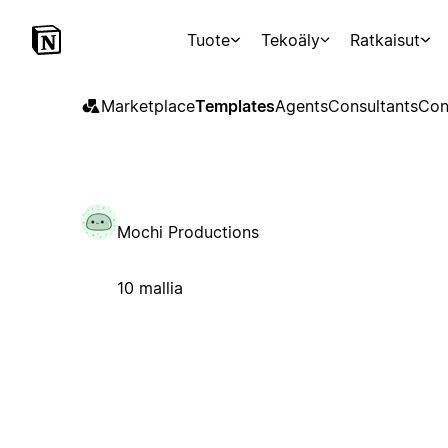
Tuote
Tekoäly
Ratkaisut
Marketplace
Templates
Agents
Consultants
Con
Mochi Productions
10 mallia