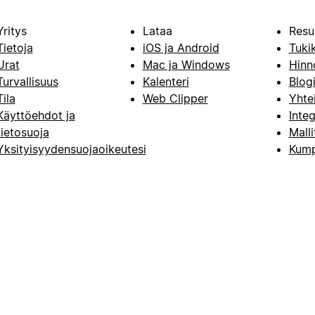
Yritys
Lataa
Resu
Tietoja
iOS ja Android
Tuki
Urat
Mac ja Windows
Hinn
Turvallisuus
Kalenteri
Blog
Tila
Web Clipper
Yhte
Käyttöehdot ja
Integ
tietosuoja
Malli
Yksityisyydensuojaoikeutesi
Kump