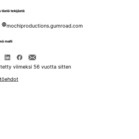
 tästä tekijästä
mochiproductions.gumroad.com
mä malli
itetty viimeksi 56 vuotta sitten
töehdot