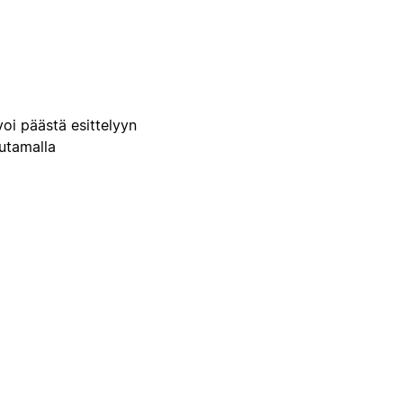
voi päästä esittelyyn
uutamalla