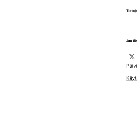
Tietoja
Jaa tä
Päiv
Käyt