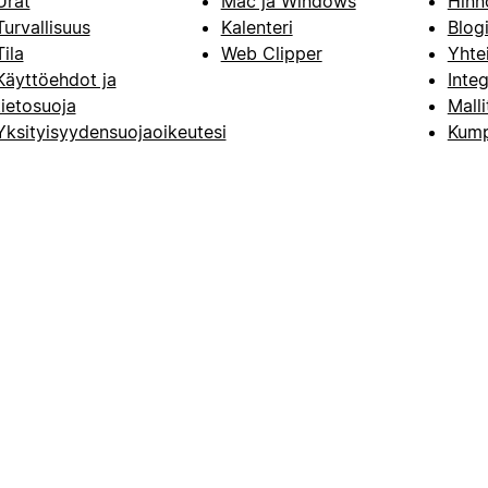
Urat
Mac ja Windows
Hinn
Turvallisuus
Kalenteri
Blog
Tila
Web Clipper
Yhte
Käyttöehdot ja
Integ
tietosuoja
Malli
Yksityisyydensuojaoikeutesi
Kump