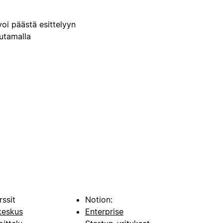
voi päästä esittelyyn
uutamalla
rssit
Notion:
keskus
Enterprise