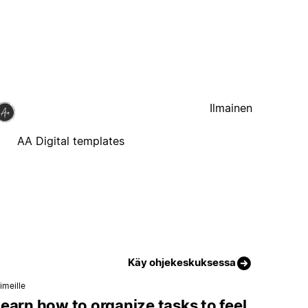
Ilmainen
AA Digital templates
Käy ohjekeskuksessa
imeille
earn how to organize tasks to feel