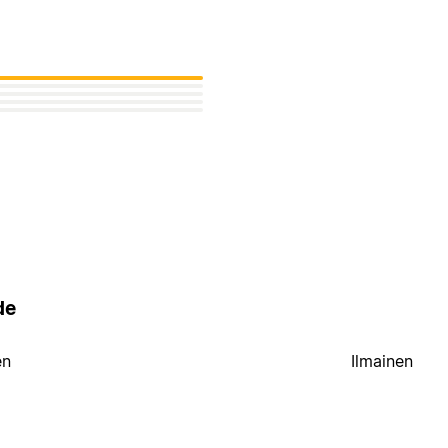
de
en
Ilmainen