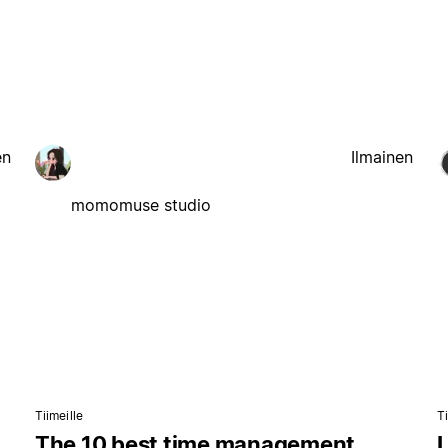
en
Ilmainen
momomuse studio
Tiimeille
Ti
The 10 best time management
L