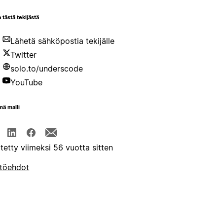
 tästä tekijästä
Lähetä sähköpostia tekijälle
Twitter
solo.to/underscode
YouTube
mä malli
itetty viimeksi 56 vuotta sitten
töehdot