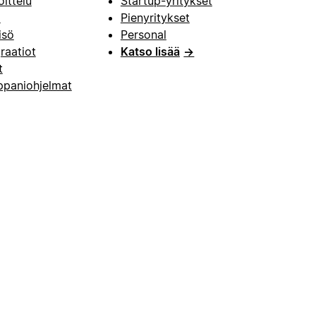
oittelu
Startup-yritykset
i
Pienyritykset
isö
Personal
raatiot
Katso lisää
→
t
paniohjelmat