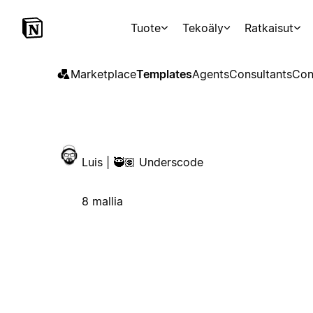
Tuote
Tekoäly
Ratkaisut
Marketplace
Templates
Agents
Consultants
Con
Luis | 🥷🏽 Underscode
8 mallia