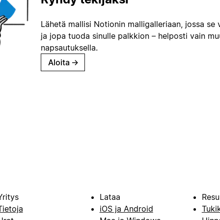
Lähetä mallisi Notionin malligalleriaan, jossa se 
ja jopa tuoda sinulle palkkion – helposti vain m
napsautuksella.
Aloita
→
Yritys
Lataa
Resu
Tietoja
iOS ja Android
Tuki