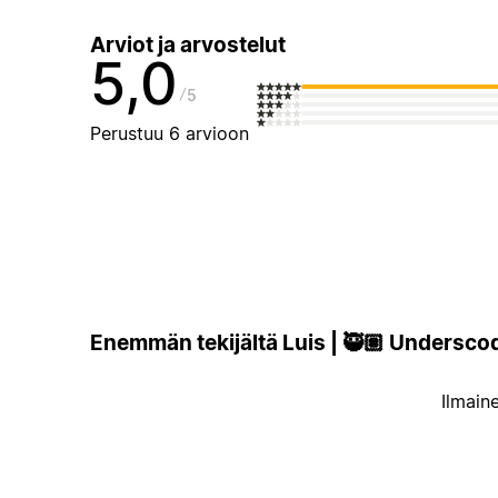
Arviot ja arvostelut
5,0
5
Perustuu 6 arvioon
Enemmän tekijältä Luis | 🥷🏽 Undersco
Ilmain