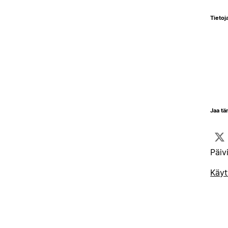
Tietoja
Jaa tä
Päiv
Käyt