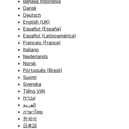
Bahasa Indonesia
Dansk
Deutsch
English (UK)
Español (España)
Español (Latinoamérica)
Français (France)
Italiano
Nederlands
Norsk
Português (Brasil)
Suomi
Svenska
Tiếng Việt
עברית
العربية
ภาษาไทย
한국어
日本語