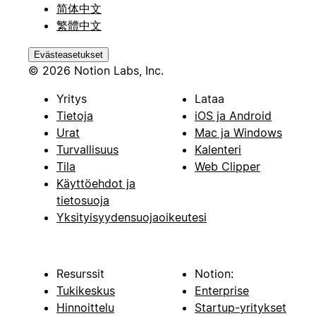
简体中文
繁體中文
Evästeasetukset
© 2026 Notion Labs, Inc.
Yritys
Lataa
Tietoja
iOS ja Android
Urat
Mac ja Windows
Turvallisuus
Kalenteri
Tila
Web Clipper
Käyttöehdot ja
tietosuoja
Yksityisyydensuojaoikeutesi
Resurssit
Notion:
Tukikeskus
Enterprise
Hinnoittelu
Startup-yritykset