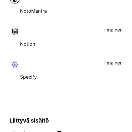
NotoMantra
Ilmainen
Notion
Ilmainen
Specify
Liittyvä sisältö