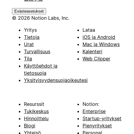
Evästeasetukset
© 2026 Notion Labs, Inc.
Yritys
Lataa
Tietoja
iOS ja Android
Urat
Mac ja Windows
Turvallisuus
Kalenteri
Tila
Web Clipper
Käyttöehdot ja
tietosuoja
Yksityisyydensuojaoikeutesi
Resurssit
Notion:
Tukikeskus
Enterprise
Hinnoittelu
Startup-yritykset
Blogi
Pienyritykset
Yhteisö
Personal