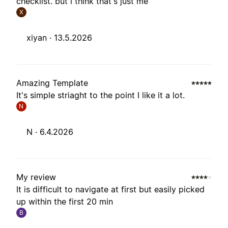
checklist. but i think that's just me
X
xiyan ·
13.5.2026
Amazing Template
It's simple striaght to the point I like it a lot.
N
N ·
6.4.2026
My review
It is difficult to navigate at first but easily picked
up within the first 20 min
B