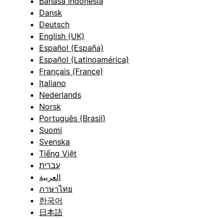
Bahasa Indonesia
Dansk
Deutsch
English (UK)
Español (España)
Español (Latinoamérica)
Français (France)
Italiano
Nederlands
Norsk
Português (Brasil)
Suomi
Svenska
Tiếng Việt
עברית
العربية
ภาษาไทย
한국어
日本語