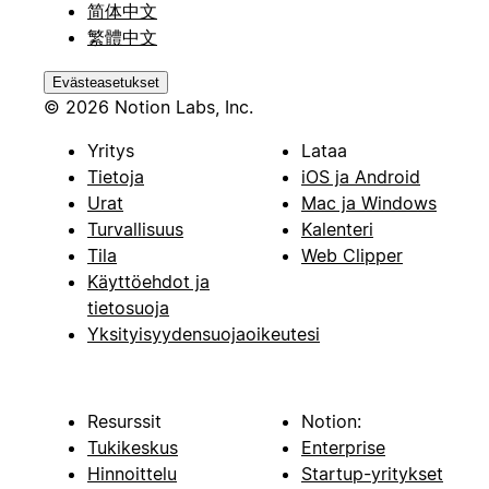
简体中文
繁體中文
Evästeasetukset
© 2026 Notion Labs, Inc.
Yritys
Lataa
Tietoja
iOS ja Android
Urat
Mac ja Windows
Turvallisuus
Kalenteri
Tila
Web Clipper
Käyttöehdot ja
tietosuoja
Yksityisyydensuojaoikeutesi
Resurssit
Notion:
Tukikeskus
Enterprise
Hinnoittelu
Startup-yritykset