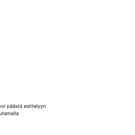
voi päästä esittelyyn
uutamalla