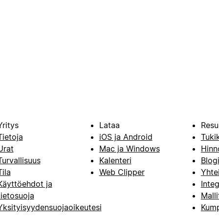
Yritys
Lataa
Resu
Tietoja
iOS ja Android
Tuki
Urat
Mac ja Windows
Hinn
Turvallisuus
Kalenteri
Blog
Tila
Web Clipper
Yhte
Käyttöehdot ja
Integ
tietosuoja
Malli
Yksityisyydensuojaoikeutesi
Kump