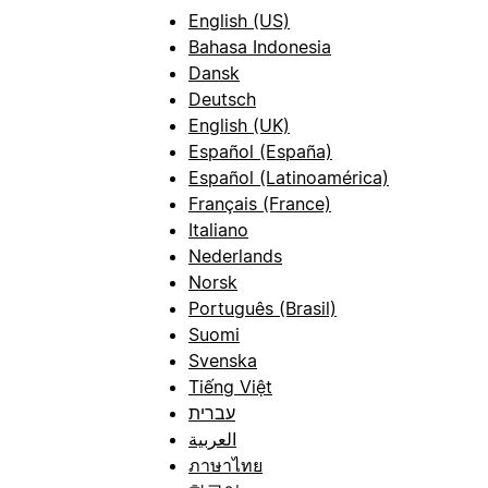
English (US)
Bahasa Indonesia
Dansk
Deutsch
English (UK)
Español (España)
Español (Latinoamérica)
Français (France)
Italiano
Nederlands
Norsk
Português (Brasil)
Suomi
Svenska
Tiếng Việt
עברית
العربية
ภาษาไทย