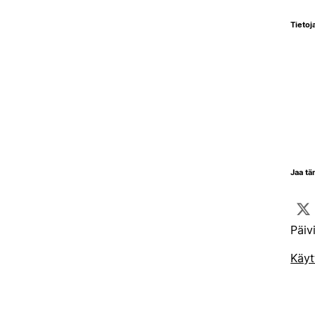
Tietoja
Jaa tä
Päiv
Käyt