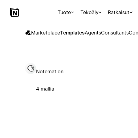
Tuote
Tekoäly
Ratkaisut
Marketplace
Templates
Agents
Consultants
Con
Notemation
4 mallia