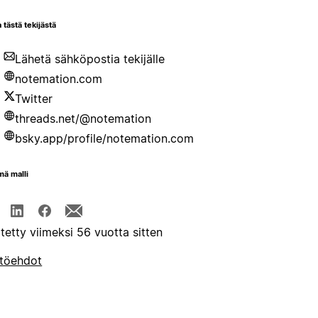
 tästä tekijästä
Lähetä sähköpostia tekijälle
notemation.com
Twitter
threads.net/@notemation
bsky.app/profile/notemation.com
mä malli
itetty viimeksi 56 vuotta sitten
töehdot