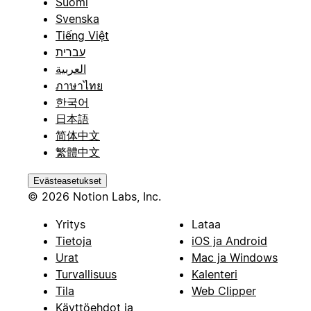
Suomi
Svenska
Tiếng Việt
עברית
العربية
ภาษาไทย
한국어
日本語
简体中文
繁體中文
Evästeasetukset
© 2026 Notion Labs, Inc.
Yritys
Lataa
Tietoja
iOS ja Android
Urat
Mac ja Windows
Turvallisuus
Kalenteri
Tila
Web Clipper
Käyttöehdot ja