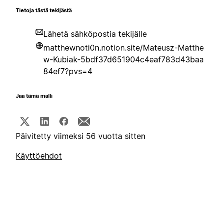
Tietoja tästä tekijästä
Lähetä sähköpostia tekijälle
matthewnoti0n.notion.site/Mateusz-Matthe
w-Kubiak-5bdf37d651904c4eaf783d43baa
84ef7?pvs=4
Jaa tämä malli
Päivitetty viimeksi 56 vuotta sitten
Käyttöehdot