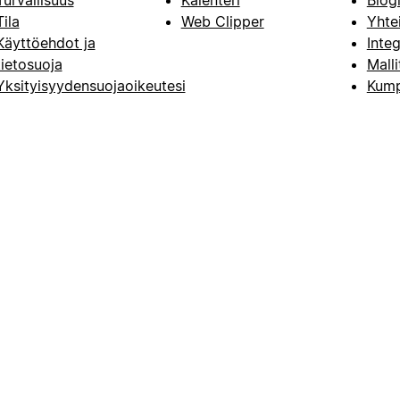
Turvallisuus
Kalenteri
Blog
Tila
Web Clipper
Yhte
Käyttöehdot ja
Integ
tietosuoja
Malli
Yksityisyydensuojaoikeutesi
Kump