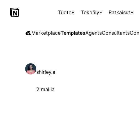
Tuote
Tekoäly
Ratkaisut
Marketplace
Templates
Agents
Consultants
Con
shirley.a
2 mallia