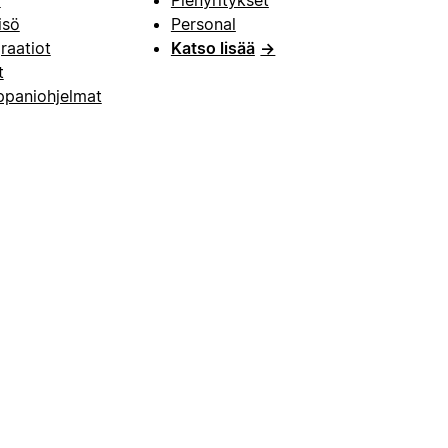
i
Pienyritykset
isö
Personal
raatiot
Katso lisää
→
t
paniohjelmat