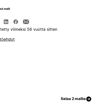
mä malli
itetty viimeksi 56 vuotta sitten
töehdot
Selaa 2 mallia