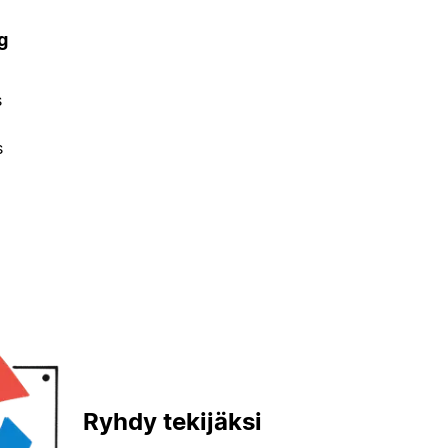
g
s
s
Ryhdy tekijäksi