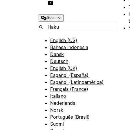
Suomi
English (US)
Bahasa Indonesia
Dansk
Deutsch
English (UK)
Español (España)
Español (Latinoamérica)
Français (France)
Italiano
Nederlands
Norsk
Português (Brasil)
Suomi