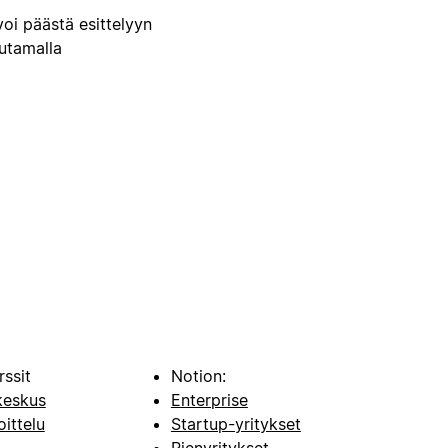
voi päästä esittelyyn
uutamalla
rssit
Notion:
keskus
Enterprise
oittelu
Startup-yritykset