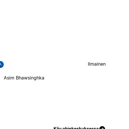
Ilmainen
A
Asim Bhawsinghka
Käy ohjekeskuksessa