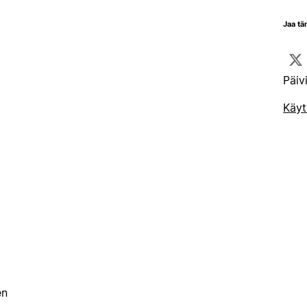
Jaa tä
Päiv
Käyt
en