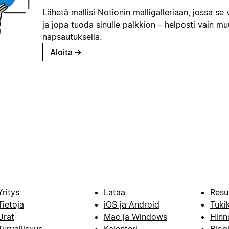
Lähetä mallisi Notionin malligalleriaan, jossa se 
ja jopa tuoda sinulle palkkion – helposti vain m
napsautuksella.
Aloita
→
Yritys
Lataa
Resu
Tietoja
iOS ja Android
Tuki
Urat
Mac ja Windows
Hinn