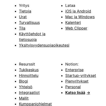
Yritys
Lataa
Tietoja
iOS ja Android
Urat
Mac ja Windows
Turvallisuus
Kalenteri
Tila
Web Clipper
Käyttöehdot ja
tietosuoja
Yksityisyydensuojaoikeutesi
Resurssit
Notion:
Tukikeskus
Enterprise
Hinnoittelu
Startup-yritykset
Blogi
Pienyritykset
Yhteisö
Personal
Integraatiot
Katso lisää
→
Mallit
Kumppaniohjelmat