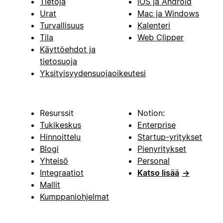
Tietoja
iOS ja Android
Urat
Mac ja Windows
Turvallisuus
Kalenteri
Tila
Web Clipper
Käyttöehdot ja
tietosuoja
Yksityisyydensuojaoikeutesi
Resurssit
Notion:
Tukikeskus
Enterprise
Hinnoittelu
Startup-yritykset
Blogi
Pienyritykset
Yhteisö
Personal
Integraatiot
Katso lisää
→
Mallit
Kumppaniohjelmat