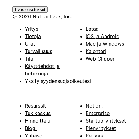
Evästeasetukset
© 2026 Notion Labs, Inc.
Yritys
Lataa
Tietoja
iOS ja Android
Urat
Mac ja Windows
Turvallisuus
Kalenteri
Tila
Web Clipper
Käyttöehdot ja
tietosuoja
Yksityisyydensuojaoikeutesi
Resurssit
Notion:
Tukikeskus
Enterprise
Hinnoittelu
Startup-yritykset
Blogi
Pienyritykset
Yhteisö
Personal