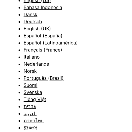
English (US)
Bahasa Indonesia
Dansk
Deutsch
English (UK)
Español (España)
Español (Latinoamérica)
Français (France)
Italiano
Nederlands
Norsk
Português (Brasil)
Suomi
Svenska
Tiếng Việt
עברית
العربية
ภาษาไทย
한국어