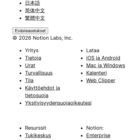
日本語
简体中文
繁體中文
Evästeasetukset
© 2026 Notion Labs, Inc.
Yritys
Lataa
Tietoja
iOS ja Android
Urat
Mac ja Windows
Turvallisuus
Kalenteri
Tila
Web Clipper
Käyttöehdot ja
tietosuoja
Yksityisyydensuojaoikeutesi
Resurssit
Notion:
Tukikeskus
Enterprise