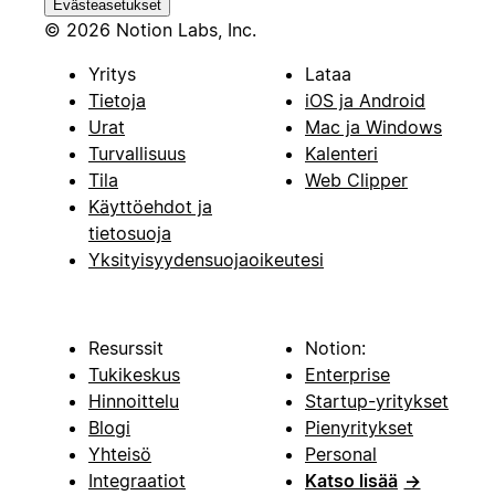
Evästeasetukset
© 2026 Notion Labs, Inc.
Yritys
Lataa
Tietoja
iOS ja Android
Urat
Mac ja Windows
Turvallisuus
Kalenteri
Tila
Web Clipper
Käyttöehdot ja
tietosuoja
Yksityisyydensuojaoikeutesi
Resurssit
Notion:
Tukikeskus
Enterprise
Hinnoittelu
Startup-yritykset
Blogi
Pienyritykset
Yhteisö
Personal
Integraatiot
Katso lisää
→