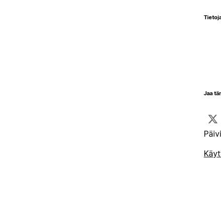
Tietoja
Jaa tä
Päiv
Käyt