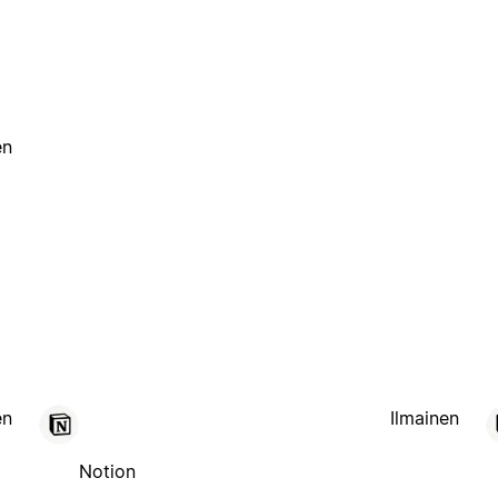
en
en
Ilmainen
Notion