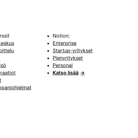
rssit
Notion:
keskus
Enterprise
oittelu
Startup-yritykset
i
Pienyritykset
isö
Personal
raatiot
Katso lisää
→
t
paniohjelmat