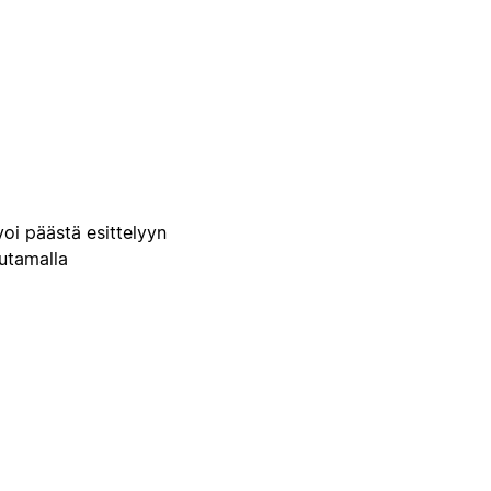
voi päästä esittelyyn
uutamalla