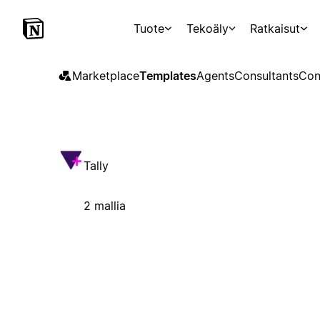
Tuote
Tekoäly
Ratkaisut
Marketplace
Templates
Agents
Consultants
Con
Tally
2 mallia