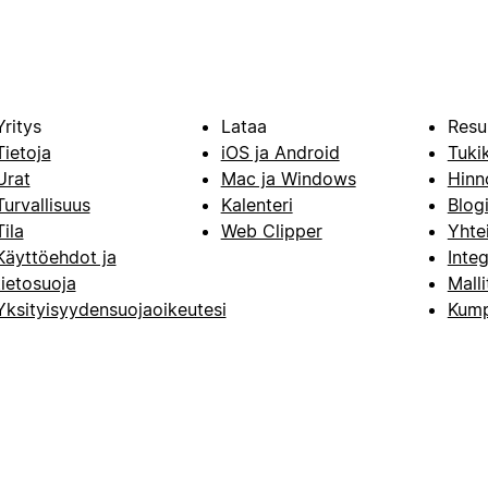
Yritys
Lataa
Resu
Tietoja
iOS ja Android
Tuki
Urat
Mac ja Windows
Hinn
Turvallisuus
Kalenteri
Blog
Tila
Web Clipper
Yhte
Käyttöehdot ja
Integ
tietosuoja
Malli
Yksityisyydensuojaoikeutesi
Kump