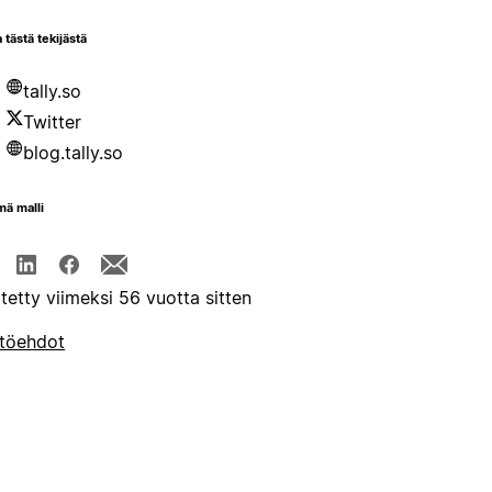
 tästä tekijästä
tally.so
Twitter
blog.tally.so
mä malli
itetty viimeksi 56 vuotta sitten
töehdot