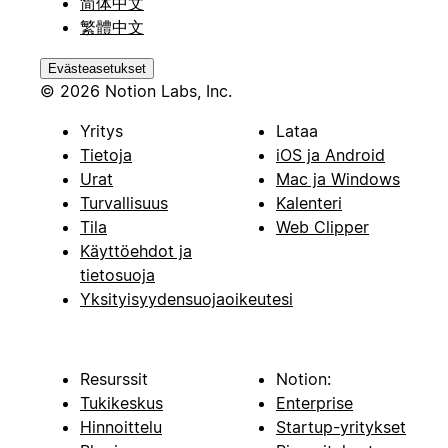
简体中文
繁體中文
Evästeasetukset
© 2026 Notion Labs, Inc.
Yritys
Lataa
Tietoja
iOS ja Android
Urat
Mac ja Windows
Turvallisuus
Kalenteri
Tila
Web Clipper
Käyttöehdot ja
tietosuoja
Yksityisyydensuojaoikeutesi
Resurssit
Notion:
Tukikeskus
Enterprise
Hinnoittelu
Startup-yritykset