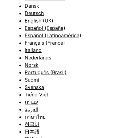
Dansk
Deutsch
English (UK)
Español (España)
Español (Latinoamérica)
Français (France)
Italiano
Nederlands
Norsk
Português (Brasil)
Suomi
Svenska
Tiếng Việt
עברית
العربية
ภาษาไทย
한국어
日本語