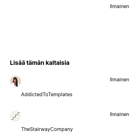
Ilmainen
Lisää tämän kaltaisia
Ilmainen
AddictedToTemplates
Ilmainen
TheStairwayCompany