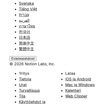
Svenska
Tiếng Việt
עברית
العربية
ภาษาไทย
한국어
日本語
简体中文
繁體中文
Evästeasetukset
© 2026 Notion Labs, Inc.
Yritys
Lataa
Tietoja
iOS ja Android
Urat
Mac ja Windows
Turvallisuus
Kalenteri
Tila
Web Clipper
Käyttöehdot ja