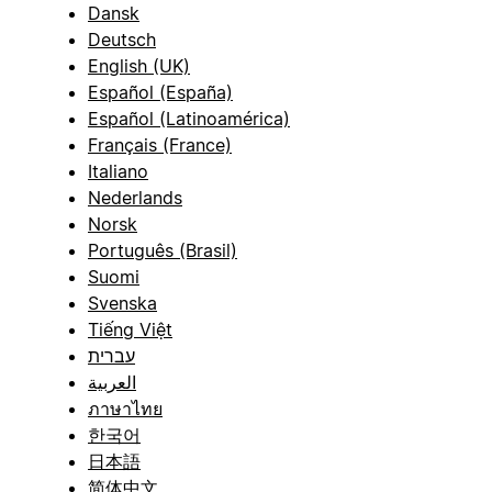
Dansk
Deutsch
English (UK)
Español (España)
Español (Latinoamérica)
Français (France)
Italiano
Nederlands
Norsk
Português (Brasil)
Suomi
Svenska
Tiếng Việt
עברית
العربية
ภาษาไทย
한국어
日本語
简体中文