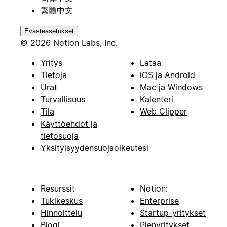
繁體中文
Evästeasetukset
© 2026 Notion Labs, Inc.
Yritys
Lataa
Tietoja
iOS ja Android
Urat
Mac ja Windows
Turvallisuus
Kalenteri
Tila
Web Clipper
Käyttöehdot ja
tietosuoja
Yksityisyydensuojaoikeutesi
Resurssit
Notion:
Tukikeskus
Enterprise
Hinnoittelu
Startup-yritykset
Blogi
Pienyritykset