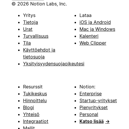
© 2026 Notion Labs, Inc.
Yritys
Lataa
Tietoja
iOS ja Android
Urat
Mac ja Windows
Turvallisuus
Kalenteri
Tila
Web Clipper
Käyttöehdot ja
tietosuoja
Yksityisyydensuojaoikeutesi
Resurssit
Notion:
Tukikeskus
Enterprise
Hinnoittelu
Startup-yritykset
Blogi
Pienyritykset
Yhteisö
Personal
Integraatiot
Katso lisää
→
Mallit