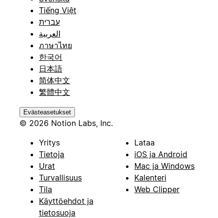
Tiếng Việt
עברית
العربية
ภาษาไทย
한국어
日本語
简体中文
繁體中文
Evästeasetukset
© 2026 Notion Labs, Inc.
Yritys
Lataa
Tietoja
iOS ja Android
Urat
Mac ja Windows
Turvallisuus
Kalenteri
Tila
Web Clipper
Käyttöehdot ja
tietosuoja