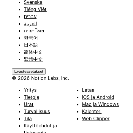
Svenska
Tiếng Việt
עברית
العربية
ภาษาไทย
한국어
日本語
简体中文
繁體中文
Evästeasetukset
© 2026 Notion Labs, Inc.
Yritys
Lataa
Tietoja
iOS ja Android
Urat
Mac ja Windows
Turvallisuus
Kalenteri
Tila
Web Clipper
Käyttöehdot ja
tietosuoja