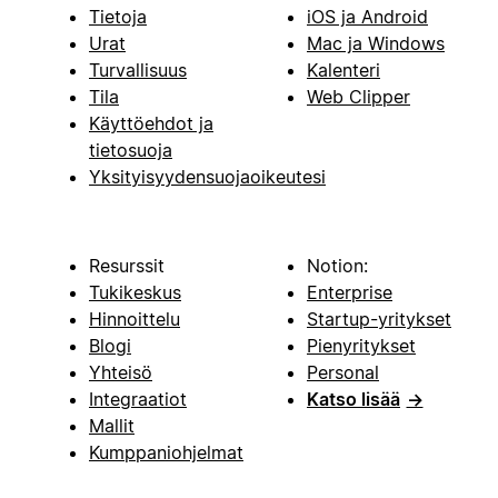
Tietoja
iOS ja Android
Urat
Mac ja Windows
Turvallisuus
Kalenteri
Tila
Web Clipper
Käyttöehdot ja
tietosuoja
Yksityisyydensuojaoikeutesi
Resurssit
Notion:
Tukikeskus
Enterprise
Hinnoittelu
Startup-yritykset
Blogi
Pienyritykset
Yhteisö
Personal
Integraatiot
Katso lisää
→
Mallit
Kumppaniohjelmat