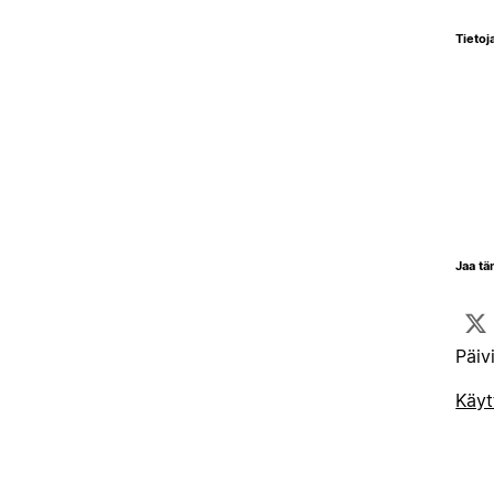
Tietoja
Jaa tä
Päiv
Käyt