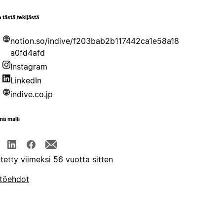
 tästä tekijästä
notion.so/indive/f203bab2b117442ca1e58a18
a0fd4afd
Instagram
LinkedIn
indive.co.jp
mä malli
itetty viimeksi 56 vuotta sitten
töehdot