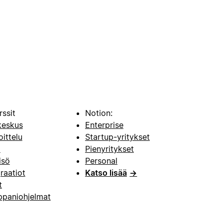
rssit
Notion:
keskus
Enterprise
oittelu
Startup-yritykset
i
Pienyritykset
isö
Personal
raatiot
Katso lisää
→
t
paniohjelmat