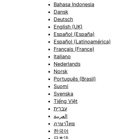
Bahasa Indonesia
Dansk
Deutsch
English (UK)
Español (España)
Español (Latinoamérica)
Français (France)
Italiano
Nederlands
Norsk
Português (Brasil)
Suomi
Svenska
Tiếng Việt
עברית
العربية
ภาษาไทย
한국어
日本語