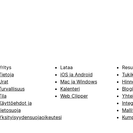
Yritys
Lataa
Resu
Tietoja
iOS ja Android
Tuki
Urat
Mac ja Windows
Hinn
Turvallisuus
Kalenteri
Blog
Tila
Web Clipper
Yhte
Käyttöehdot ja
Integ
tietosuoja
Malli
Yksityisyydensuojaoikeutesi
Kump