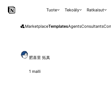
Tuote
Tekoäly
Ratkaisut
Marketplace
Templates
Agents
Consultants
Con
肥喜里 拓真
1 malli