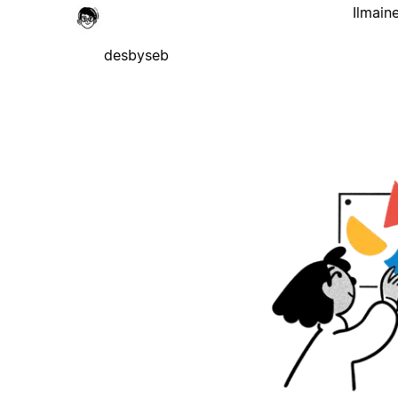
Ilmain
desbyseb