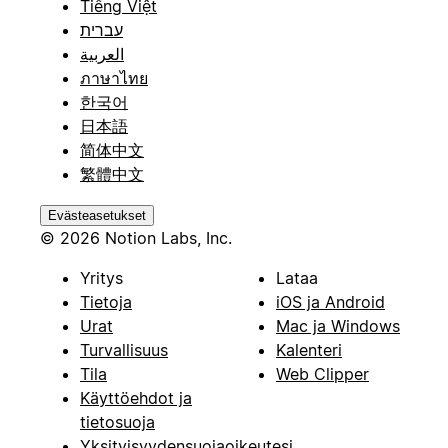
Tiếng Việt
עברית
العربية
ภาษาไทย
한국어
日本語
简体中文
繁體中文
Evästeasetukset
© 2026 Notion Labs, Inc.
Yritys
Lataa
Tietoja
iOS ja Android
Urat
Mac ja Windows
Turvallisuus
Kalenteri
Tila
Web Clipper
Käyttöehdot ja
tietosuoja
Yksityisyydensuojaoikeutesi