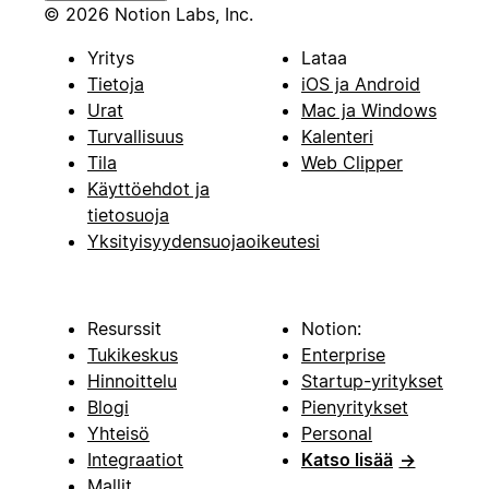
© 2026 Notion Labs, Inc.
Yritys
Lataa
Tietoja
iOS ja Android
Urat
Mac ja Windows
Turvallisuus
Kalenteri
Tila
Web Clipper
Käyttöehdot ja
tietosuoja
Yksityisyydensuojaoikeutesi
Resurssit
Notion:
Tukikeskus
Enterprise
Hinnoittelu
Startup-yritykset
Blogi
Pienyritykset
Yhteisö
Personal
Integraatiot
Katso lisää
→
Mallit