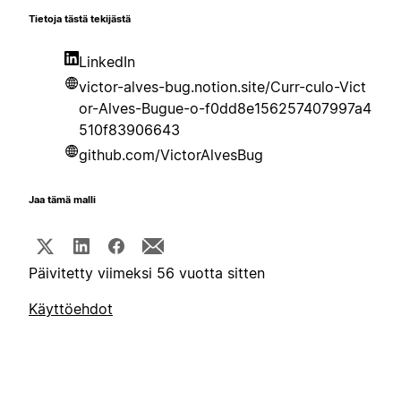
Tietoja tästä tekijästä
LinkedIn
victor-alves-bug.notion.site/Curr-culo-Vict
or-Alves-Bugue-o-f0dd8e156257407997a4
510f83906643
github.com/VictorAlvesBug
Jaa tämä malli
Päivitetty viimeksi 56 vuotta sitten
Käyttöehdot