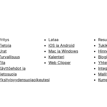
Yritys
Lataa
Resu
Tietoja
iOS ja Android
Tuki
Urat
Mac ja Windows
Hinn
Turvallisuus
Kalenteri
Blog
Tila
Web Clipper
Yhte
Käyttöehdot ja
Integ
tietosuoja
Malli
Yksityisyydensuojaoikeutesi
Kump