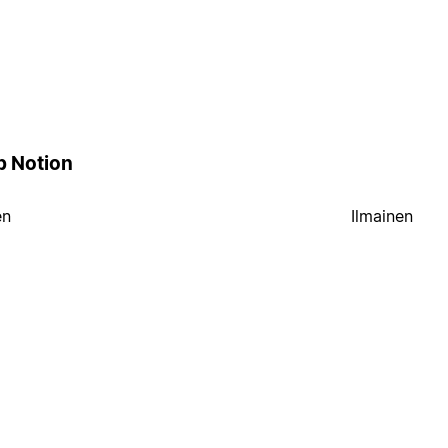
p Notion
en
Ilmainen