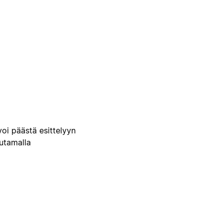
voi päästä esittelyyn
uutamalla