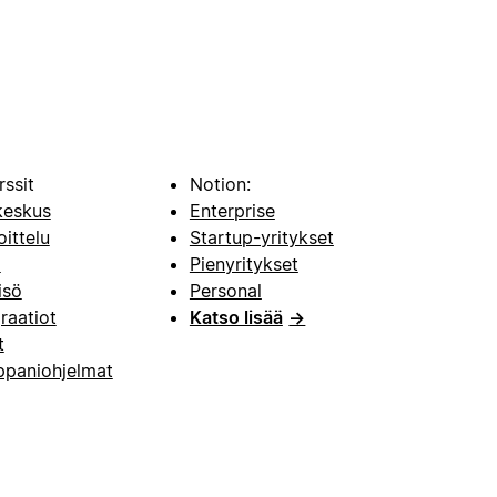
rssit
Notion:
keskus
Enterprise
oittelu
Startup-yritykset
i
Pienyritykset
isö
Personal
raatiot
Katso lisää
→
t
paniohjelmat