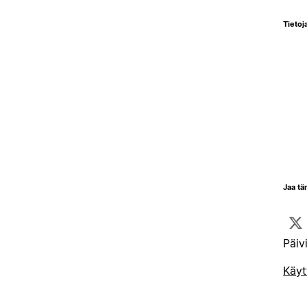
Tietoja
Jaa tä
Päiv
Käyt