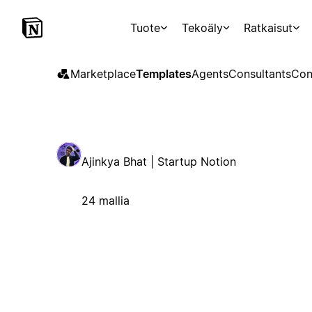
Tuote
Tekoäly
Ratkaisut
Marketplace
Templates
Agents
Consultants
Con
Ajinkya Bhat | Startup Notion
24 mallia