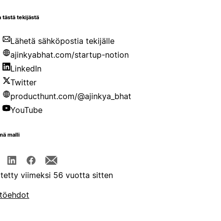
 tästä tekijästä
Lähetä sähköpostia tekijälle
ajinkyabhat.com/startup-notion
LinkedIn
Twitter
producthunt.com/@ajinkya_bhat
YouTube
mä malli
itetty viimeksi 56 vuotta sitten
töehdot