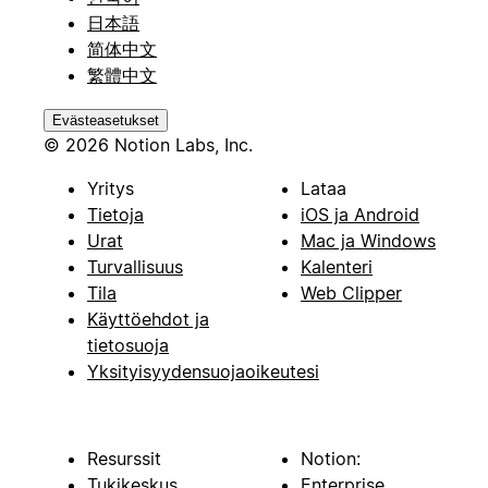
日本語
简体中文
繁體中文
Evästeasetukset
© 2026 Notion Labs, Inc.
Yritys
Lataa
Tietoja
iOS ja Android
Urat
Mac ja Windows
Turvallisuus
Kalenteri
Tila
Web Clipper
Käyttöehdot ja
tietosuoja
Yksityisyydensuojaoikeutesi
Resurssit
Notion:
Tukikeskus
Enterprise