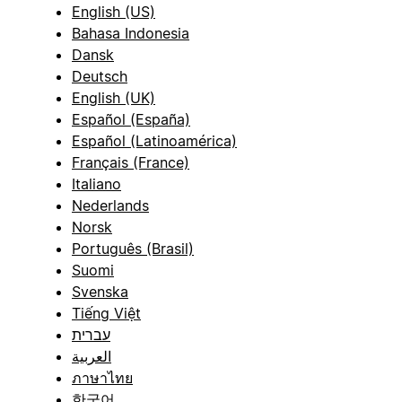
English (US)
Bahasa Indonesia
Dansk
Deutsch
English (UK)
Español (España)
Español (Latinoamérica)
Français (France)
Italiano
Nederlands
Norsk
Português (Brasil)
Suomi
Svenska
Tiếng Việt
עברית
العربية
ภาษาไทย
한국어