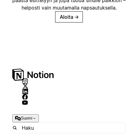
päästä esittelyyn ja jopa tuoda sinulle palkkion –
helposti vain muutamalla napsautuksella.
Aloita
→
Suomi