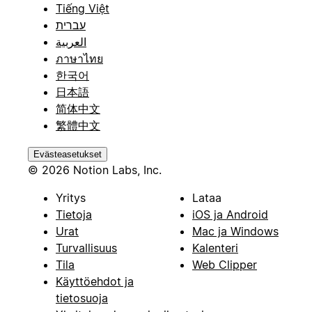
Tiếng Việt
עברית
العربية
ภาษาไทย
한국어
日本語
简体中文
繁體中文
Evästeasetukset
© 2026 Notion Labs, Inc.
Yritys
Lataa
Tietoja
iOS ja Android
Urat
Mac ja Windows
Turvallisuus
Kalenteri
Tila
Web Clipper
Käyttöehdot ja
tietosuoja