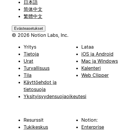
日本語
简体中文
繁體中文
Evästeasetukset
© 2026 Notion Labs, Inc.
Yritys
Lataa
Tietoja
iOS ja Android
Urat
Mac ja Windows
Turvallisuus
Kalenteri
Tila
Web Clipper
Käyttöehdot ja
tietosuoja
Yksityisyydensuojaoikeutesi
Resurssit
Notion:
Tukikeskus
Enterprise