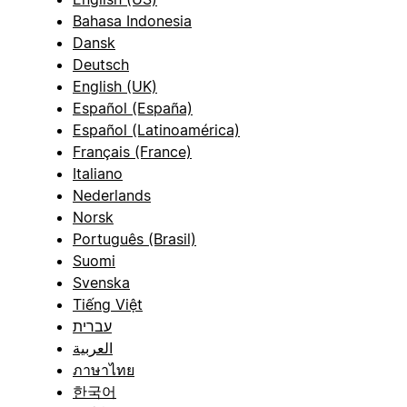
Bahasa Indonesia
Dansk
Deutsch
English (UK)
Español (España)
Español (Latinoamérica)
Français (France)
Italiano
Nederlands
Norsk
Português (Brasil)
Suomi
Svenska
Tiếng Việt
עברית
العربية
ภาษาไทย
한국어