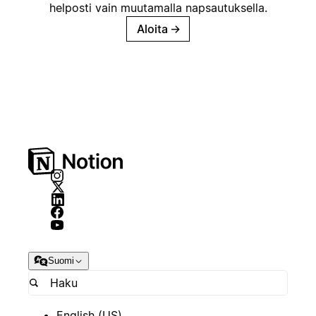
helposti vain muutamalla napsautuksella.
Aloita
→
Suomi
English (US)