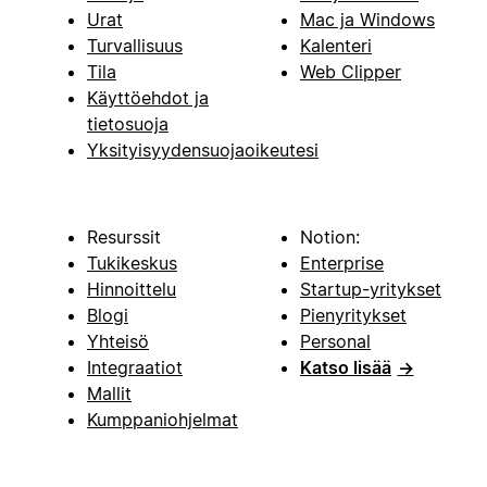
Urat
Mac ja Windows
Turvallisuus
Kalenteri
Tila
Web Clipper
Käyttöehdot ja
tietosuoja
Yksityisyydensuojaoikeutesi
Resurssit
Notion:
Tukikeskus
Enterprise
Hinnoittelu
Startup-yritykset
Blogi
Pienyritykset
Yhteisö
Personal
Integraatiot
Katso lisää
→
Mallit
Kumppaniohjelmat