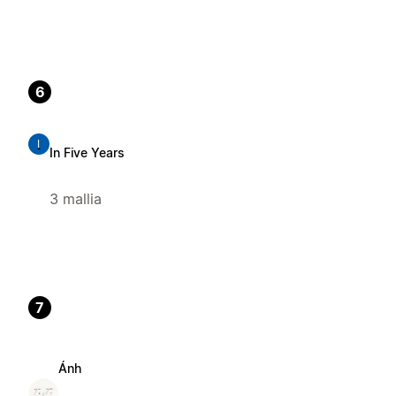
6
I
In Five Years
3 mallia
7
Ánh