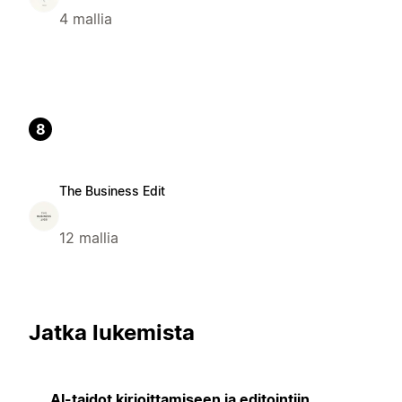
4 mallia
8
The Business Edit
12 mallia
Jatka lukemista
AI-taidot kirjoittamiseen ja editointiin