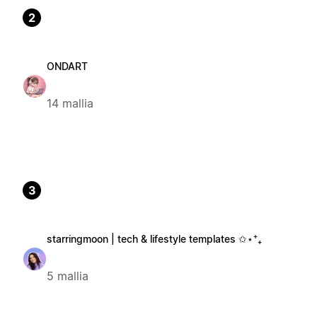
2
ONDART
14 mallia
3
starringmoon | tech & lifestyle templates ✩⋆⁺₊
5 mallia