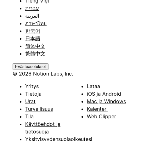
Tiếng Việt
עברית
العربية
ภาษาไทย
한국어
日本語
简体中文
繁體中文
Evästeasetukset
© 2026 Notion Labs, Inc.
Yritys
Lataa
Tietoja
iOS ja Android
Urat
Mac ja Windows
Turvallisuus
Kalenteri
Tila
Web Clipper
Käyttöehdot ja
tietosuoja
Yksityisyydensuojaoikeutesi