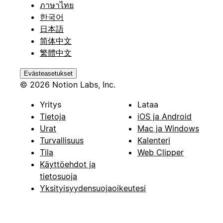
ภาษาไทย
한국어
日本語
简体中文
繁體中文
Evästeasetukset
© 2026 Notion Labs, Inc.
Yritys
Lataa
Tietoja
iOS ja Android
Urat
Mac ja Windows
Turvallisuus
Kalenteri
Tila
Web Clipper
Käyttöehdot ja
tietosuoja
Yksityisyydensuojaoikeutesi