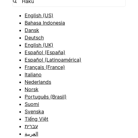
English (US)
Bahasa Indonesia
Dansk
Deutsch
English (UK)
Español (España)
Español (Latinoamérica)
Français (France)
Italiano
Nederlands
Norsk
Português (Brasil)
Suomi
Svenska
Tiếng Việt
עברית
العربية