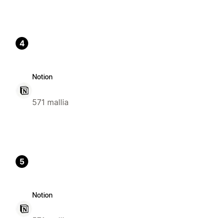
4
Notion
571 mallia
5
Notion