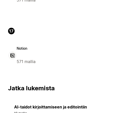
571 mallia
17
Notion
571 mallia
Jatka lukemista
AI-taidot kirjoittamiseen ja editointiin