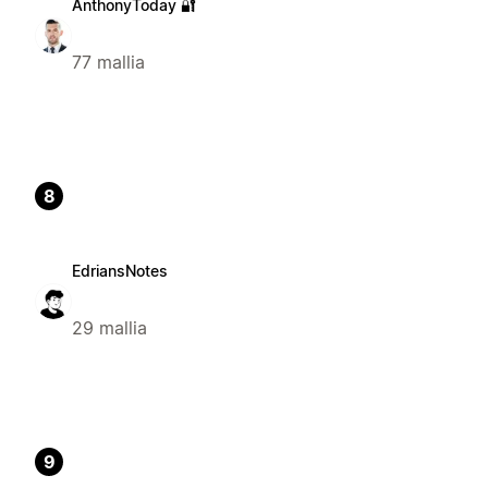
AnthonyToday 🔐
77 mallia
8
EdriansNotes
29 mallia
9