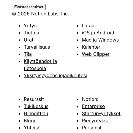
Evästeasetukset
© 2026 Notion Labs, Inc.
Yritys
Lataa
Tietoja
iOS ja Android
Urat
Mac ja Windows
Turvallisuus
Kalenteri
Tila
Web Clipper
Käyttöehdot ja
tietosuoja
Yksityisyydensuojaoikeutesi
Resurssit
Notion:
Tukikeskus
Enterprise
Hinnoittelu
Startup-yritykset
Blogi
Pienyritykset
Yhteisö
Personal