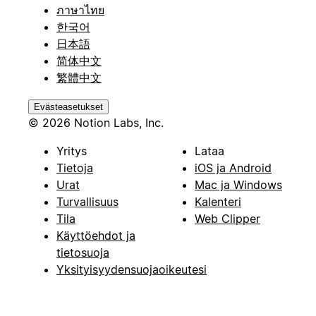
ภาษาไทย
한국어
日本語
简体中文
繁體中文
Evästeasetukset
© 2026 Notion Labs, Inc.
Yritys
Lataa
Tietoja
iOS ja Android
Urat
Mac ja Windows
Turvallisuus
Kalenteri
Tila
Web Clipper
Käyttöehdot ja
tietosuoja
Yksityisyydensuojaoikeutesi