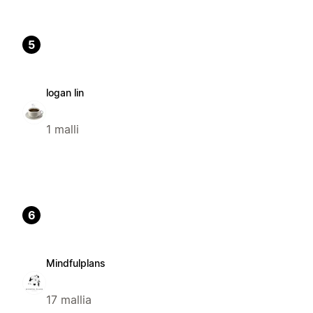
5
logan lin
1 malli
6
Mindfulplans
17 mallia