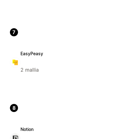
7
EasyPeasy
2 mallia
8
Notion