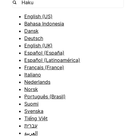
English (US)
Bahasa Indonesia
Dansk
Deutsch
English (UK)
Español (España)
Español (Latinoamérica)
Français (France)
Italiano
Nederlands
Norsk
Português (Brasil)
Suomi
Svenska
Tiếng Việt
עברית
العربية