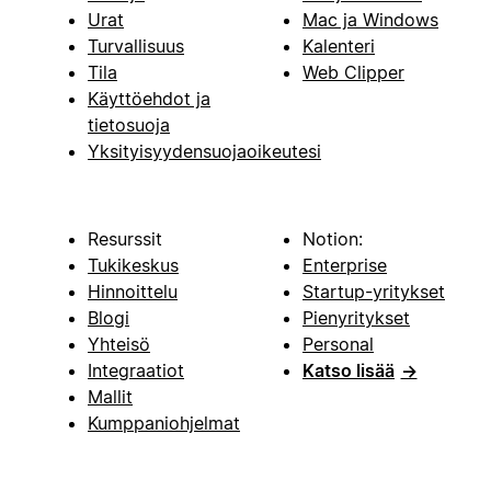
Urat
Mac ja Windows
Turvallisuus
Kalenteri
Tila
Web Clipper
Käyttöehdot ja
tietosuoja
Yksityisyydensuojaoikeutesi
Resurssit
Notion:
Tukikeskus
Enterprise
Hinnoittelu
Startup-yritykset
Blogi
Pienyritykset
Yhteisö
Personal
Integraatiot
Katso lisää
→
Mallit
Kumppaniohjelmat