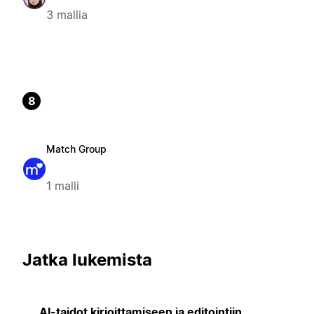
3 mallia
8
Match Group
1 malli
Jatka lukemista
AI-taidot kirjoittamiseen ja editointiin