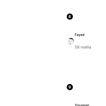
8
Fayed
58 mallia
9
Yasaman