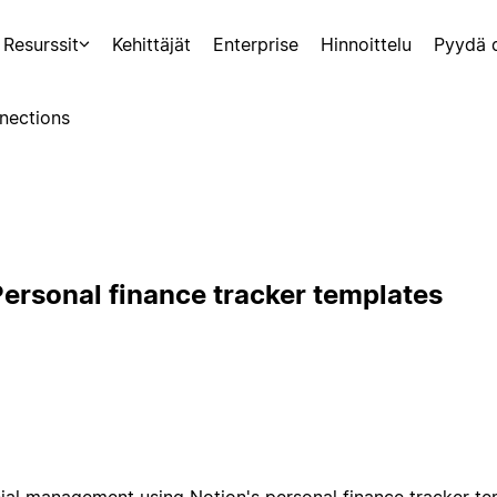
Resurssit
Kehittäjät
Enterprise
Hinnoittelu
Pyydä 
nections
ersonal finance tracker templates
cial management using Notion's personal finance tracker t