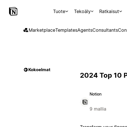
Tuote
Tekoäly
Ratkaisut
Marketplace
Templates
Agents
Consultants
Con
Kokoelmat
2024 Top 10 P
Notion
9 mallia
Transform your finan