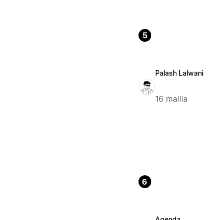
5
Palash Lalwani
16 mallia
6
Agenda