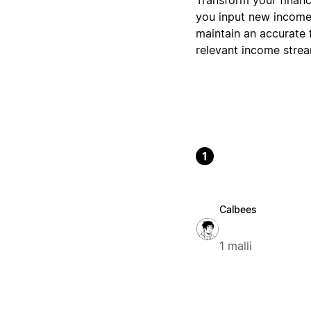
you input new income 
maintain an accurate 
relevant income strea
1
Calbees
1 malli