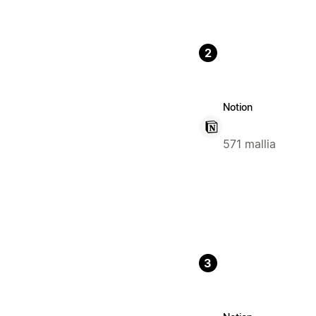
2
Notion
571 mallia
3