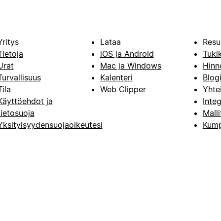
Yritys
Lataa
Resu
Tietoja
iOS ja Android
Tuki
Urat
Mac ja Windows
Hinn
Turvallisuus
Kalenteri
Blog
Tila
Web Clipper
Yhte
Käyttöehdot ja
Integ
tietosuoja
Malli
Yksityisyydensuojaoikeutesi
Kump