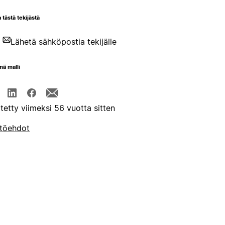
 tästä tekijästä
Lähetä sähköpostia tekijälle
mä malli
itetty viimeksi 56 vuotta sitten
töehdot