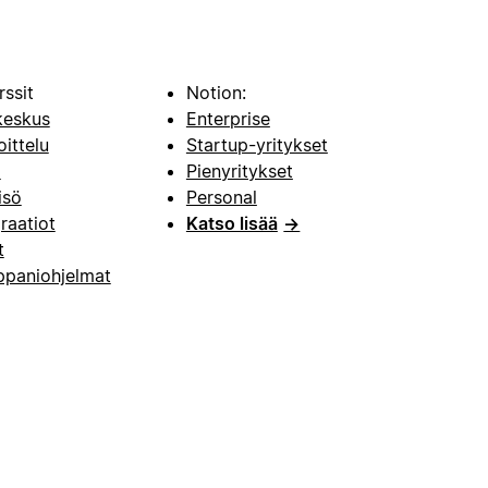
rssit
Notion:
keskus
Enterprise
oittelu
Startup-yritykset
i
Pienyritykset
isö
Personal
raatiot
Katso lisää
→
t
paniohjelmat