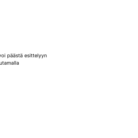
voi päästä esittelyyn
uutamalla