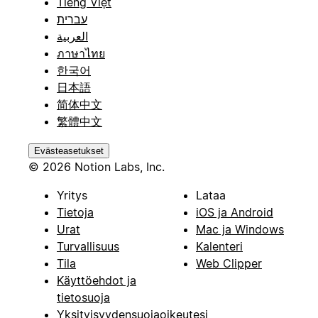
Tiếng Việt
עברית
العربية
ภาษาไทย
한국어
日本語
简体中文
繁體中文
Evästeasetukset
© 2026 Notion Labs, Inc.
Yritys
Lataa
Tietoja
iOS ja Android
Urat
Mac ja Windows
Turvallisuus
Kalenteri
Tila
Web Clipper
Käyttöehdot ja
tietosuoja
Yksityisyydensuojaoikeutesi