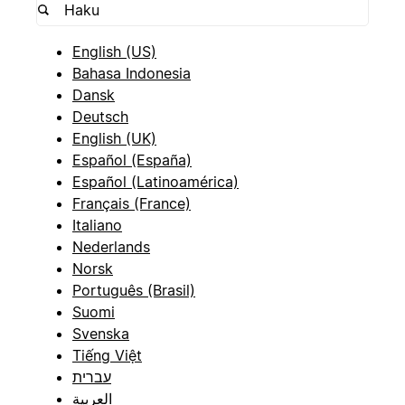
English (US)
Bahasa Indonesia
Dansk
Deutsch
English (UK)
Español (España)
Español (Latinoamérica)
Français (France)
Italiano
Nederlands
Norsk
Português (Brasil)
Suomi
Svenska
Tiếng Việt
עברית
العربية