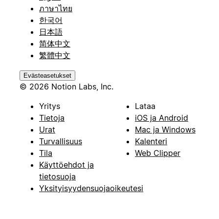
ภาษาไทย
한국어
日本語
简体中文
繁體中文
Evästeasetukset
© 2026 Notion Labs, Inc.
Yritys
Lataa
Tietoja
iOS ja Android
Urat
Mac ja Windows
Turvallisuus
Kalenteri
Tila
Web Clipper
Käyttöehdot ja
tietosuoja
Yksityisyydensuojaoikeutesi