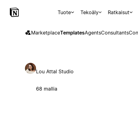
Tuote
Tekoäly
Ratkaisut
Marketplace
Templates
Agents
Consultants
Con
Lou Attal Studio
68 mallia