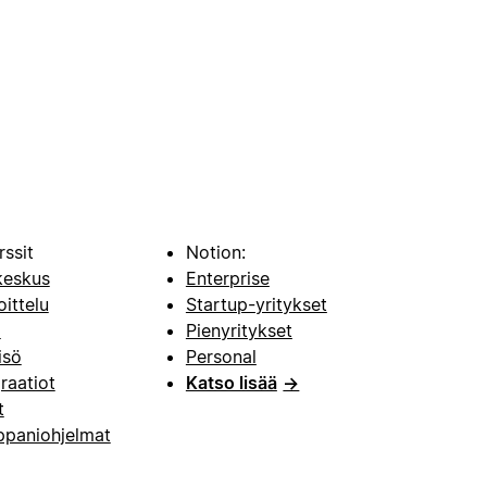
rssit
Notion:
keskus
Enterprise
oittelu
Startup-yritykset
i
Pienyritykset
isö
Personal
raatiot
Katso lisää
→
t
paniohjelmat