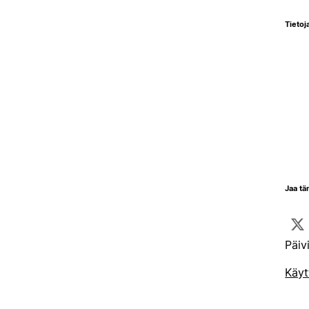
Tietoja
Jaa tä
Päiv
Käyt