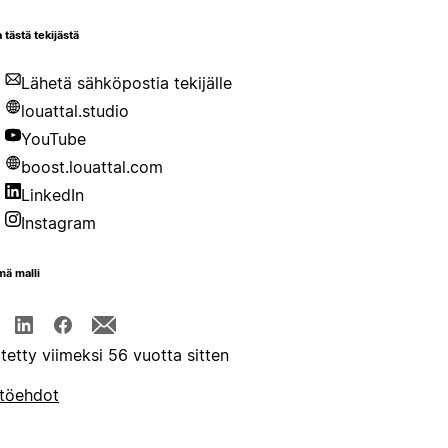
 tästä tekijästä
Lähetä sähköpostia tekijälle
louattal.studio
YouTube
boost.louattal.com
LinkedIn
Instagram
mä malli
itetty viimeksi 56 vuotta sitten
töehdot