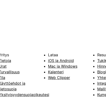
Yritys
Lataa
Resu
Tietoja
iOS ja Android
Tuki
Urat
Mac ja Windows
Hinn
Turvallisuus
Kalenteri
Blog
Tila
Web Clipper
Yhte
Käyttöehdot ja
Integ
tietosuoja
Malli
Yksityisyydensuojaoikeutesi
Kump