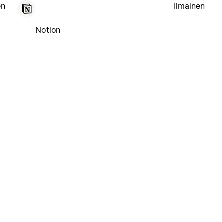
en
Ilmainen
Notion
l