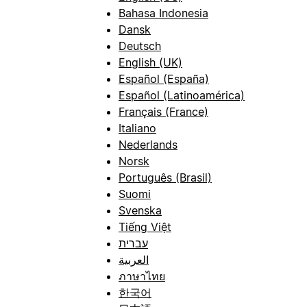
Bahasa Indonesia
Dansk
Deutsch
English (UK)
Español (España)
Español (Latinoamérica)
Français (France)
Italiano
Nederlands
Norsk
Português (Brasil)
Suomi
Svenska
Tiếng Việt
עברית
العربية
ภาษาไทย
한국어