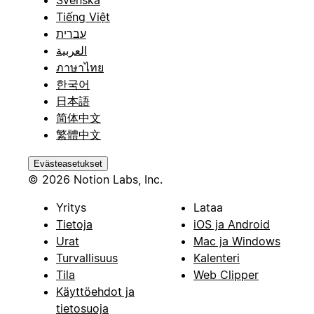
Svenska
Tiếng Việt
עברית
العربية
ภาษาไทย
한국어
日本語
简体中文
繁體中文
Evästeasetukset
© 2026 Notion Labs, Inc.
Yritys
Lataa
Tietoja
iOS ja Android
Urat
Mac ja Windows
Turvallisuus
Kalenteri
Tila
Web Clipper
Käyttöehdot ja
tietosuoja