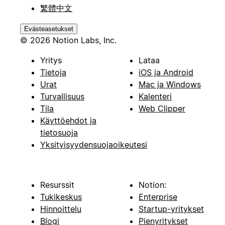
繁體中文
Evästeasetukset
© 2026 Notion Labs, Inc.
Yritys
Lataa
Tietoja
iOS ja Android
Urat
Mac ja Windows
Turvallisuus
Kalenteri
Tila
Web Clipper
Käyttöehdot ja
tietosuoja
Yksityisyydensuojaoikeutesi
Resurssit
Notion:
Tukikeskus
Enterprise
Hinnoittelu
Startup-yritykset
Blogi
Pienyritykset