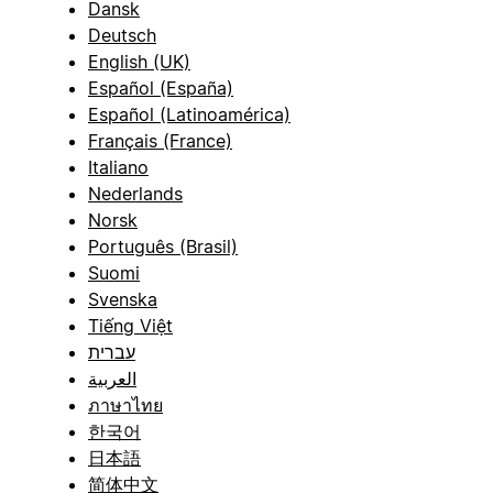
Dansk
Deutsch
English (UK)
Español (España)
Español (Latinoamérica)
Français (France)
Italiano
Nederlands
Norsk
Português (Brasil)
Suomi
Svenska
Tiếng Việt
עברית
العربية
ภาษาไทย
한국어
日本語
简体中文