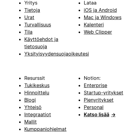
Yritys
Lataa
Tietoja
iOS ja Android
Urat
Mac ja Windows
Turvallisuus
Kalenteri
Tila
Web Clipper
Käyttöehdot ja
tietosuoja
Yksityisyydensuojaoikeutesi
Resurssit
Notion:
Tukikeskus
Enterprise
Hinnoittelu
Startup-yritykset
Blogi
Pienyritykset
Yhteisö
Personal
Integraatiot
Katso lisää
→
Mallit
Kumppaniohjelmat