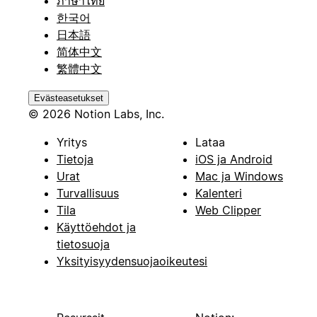
ภาษาไทย
한국어
日本語
简体中文
繁體中文
Evästeasetukset
© 2026 Notion Labs, Inc.
Yritys
Lataa
Tietoja
iOS ja Android
Urat
Mac ja Windows
Turvallisuus
Kalenteri
Tila
Web Clipper
Käyttöehdot ja
tietosuoja
Yksityisyydensuojaoikeutesi