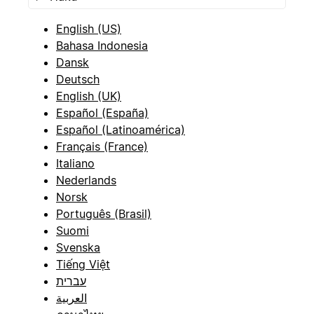
English (US)
Bahasa Indonesia
Dansk
Deutsch
English (UK)
Español (España)
Español (Latinoamérica)
Français (France)
Italiano
Nederlands
Norsk
Português (Brasil)
Suomi
Svenska
Tiếng Việt
עברית
العربية