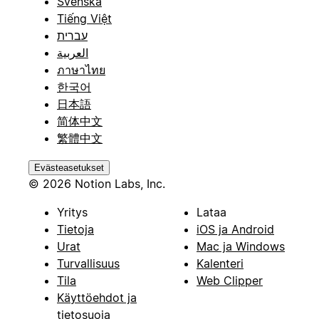
Svenska
Tiếng Việt
עברית
العربية
ภาษาไทย
한국어
日本語
简体中文
繁體中文
Evästeasetukset
© 2026 Notion Labs, Inc.
Yritys
Lataa
Tietoja
iOS ja Android
Urat
Mac ja Windows
Turvallisuus
Kalenteri
Tila
Web Clipper
Käyttöehdot ja
tietosuoja